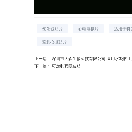
氯化银贴片
心电电极片
适用于科
监测心脏贴片
上一篇 :
深圳市大森生物科技有限公司:医用水凝胶生
下一篇 :
可定制双眼皮贴