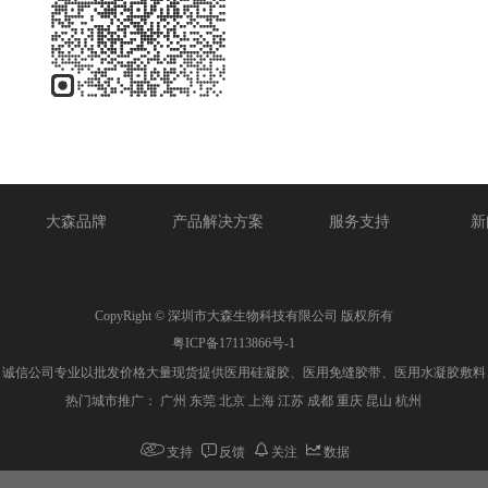
大森品牌
产品解决方案
服务支持
新
CopyRight © 深圳市大森生物科技有限公司 版权所有
粤ICP备17113866号-1
？诚信公司专业以批发价格大量现货提供医用硅凝胶、医用免缝胶带、医用水凝胶敷料
热门城市推广： 广州 东莞 北京 上海 江苏 成都 重庆 昆山 杭州
支持
反馈
关注
数据