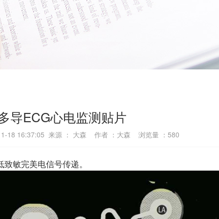
多导ECG心电监测贴片
1-18 16:37:05 来源 ： 大森 作者 ：大森 浏览量 ：
580
低致敏完美电信号传递。