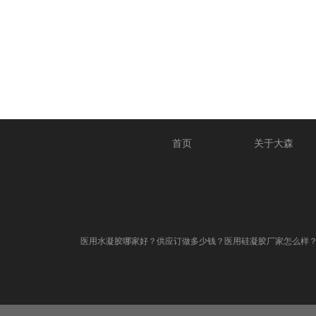
首页
关于大森
医用水凝胶哪家好？供应订做多少钱？医用硅凝胶厂家怎么样